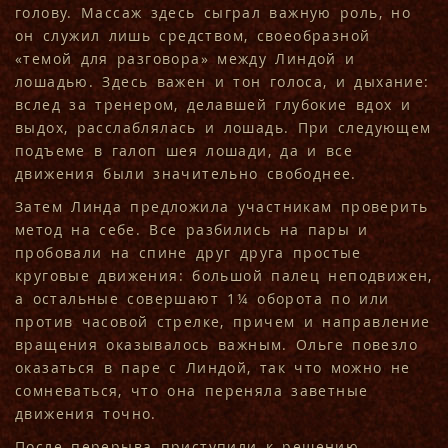
голову. Массаж здесь сыграл важную роль, но
он служил лишь средством, своеобразной
«темой для разговора» между Линдой и
лошадью. Здесь важен и тон голоса, и дыхание:
вслед за тренером, делавшей глубокие вдох и
выдох, расслаблялась и лошадь. При следующем
подъеме в галоп шея лошади, да и все
движения были значительно свободнее.
Затем Линда предложила участникам проверить
метод на себе. Все разбились на пары и
пробовали на спине друг друга простые
круговые движения: большой палец неподвижен,
а остальные совершают 1¼ оборота по или
против часовой стрелке, причем и направление
вращения оказывалось важным. Ольге повезло
оказаться в паре с Линдой, так что можно не
сомневаться, что она переняла заветные
движения точно.
После перерыва приступили к решению