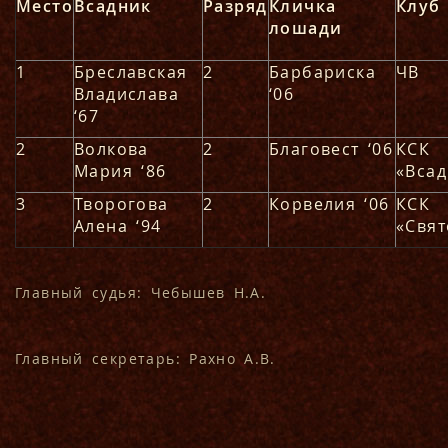
Место
Всадник
Разряд
Кличка
Клуб
лошади
1
Бреславская
2
Барбариска
ЧВ
Владислава
‘06
‘67
2
Волкова
2
Благовест ‘06
КСК
Мария ‘86
«Вса
3
Творогова
2
Корвелия ‘06
КСК
Алена ‘94
«Свят
Главный судья: Чебышев Н.А.
Главный секретарь: Рахно А.В.