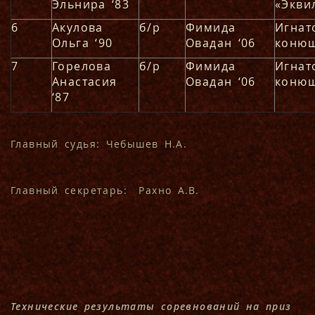
Эльнира ‘83
«Экви
6
Акулова
б/р
Фимида
Игнат
Ольга ‘90
Овадан ‘06
коню
7
Горелова
б/р
Фимида
Игнат
Анастасия
Овадан ‘06
коню
‘87
Главный судья: Чебышев Н.А.
Главный секретарь: Рахно А.В.
Технические результаты соревнований на приз