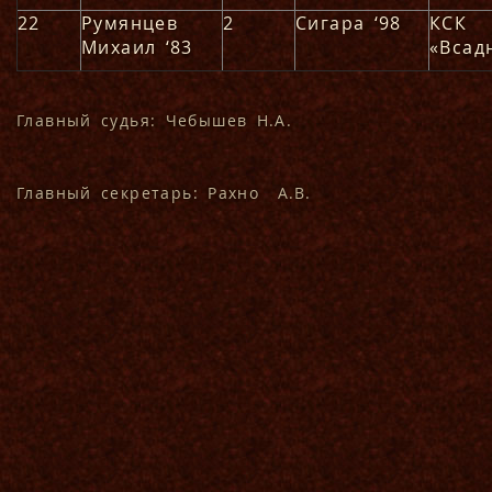
22
Румянцев
2
Сигара ‘98
КСК
Михаил ‘83
«Всад
Главный судья: Чебышев Н.А.
Главный секретарь: Рахно А.В.