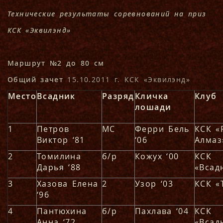
Технические результаты соревнований на приз
КСК «Эквилэнд»
Маршрут №2 до 80 см
Общий зачет
15.10.2011 г. КСК «Эквилэнд»
Место
Всадник
Разряд
Кличка
Клуб
лошади
1
Петров
МС
Ферри Бель
КСК «
Виктор ‘81
‘06
Алмаз
2
Томилина
б/р
Кожух ‘00
КСК
Дарья ‘88
«Всад
3
Хазова Елена
2
Узор ‘03
КСК «
‘96
4
Пантюхина
б/р
Пахлава ‘04
КСК
Анна ‘72
«Всад