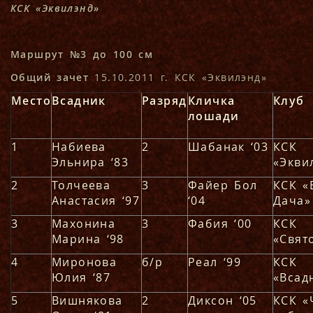
КСК «Эквилэнд»
Маршрут №3 до 100 см
Общий зачет
15.10.2011 г. КСК «Эквилэнд»
Место
Всадник
Разряд
Кличка
Клуб
лошади
1
Набиева
2
Шабанак ‘03
КСК
Эльнира ‘83
«Экви
2
Толчеева
3
Файер Бол
КСК «
Анастасия ‘97
‘04
Дача»
3
Махонина
3
Фабия ‘00
КСК
Марина ‘98
«Свят
4
Миронова
б/р
Реал ‘99
КСК
Юлия ‘87
«Всад
5
Вишнякова
2
Диксон ‘05
КСК «