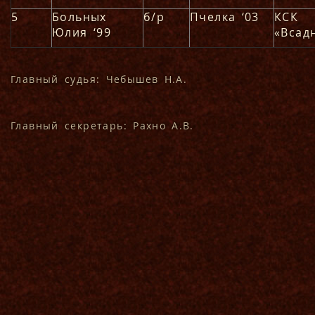
5
Больных
б/р
Пчелка ‘03
КСК
Юлия ‘99
«Всад
Главный судья: Чебышев Н.А.
Главный секретарь: Рахно А.В.