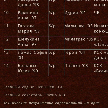
Дарья ‘98
коню
10
Ракитина
б/р
Идрия ‘01
ЧВ
Анна ‘97
11
Глотова
б/р
Малышка ‘05
Игнат
Мария ‘97
коню
12
Шелухина
3
Милагрес ‘05
КСК
Анна ‘97
«Ланс
13
Ложис Софья
б/р
Герой ‘04
КСК «
‘01
Дача»
14
Больных
б/р
Пчелка ‘03
КСК
Юлия ‘99
«Всад
Главный судья: Чебышев Н.А.
Главный секретарь: Рахно А.В.
Технические результаты соревнований на приз