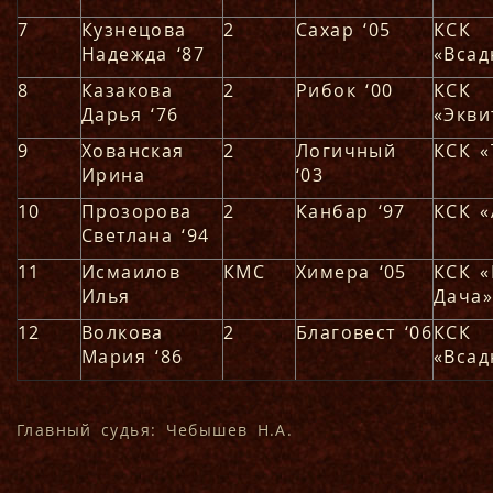
7
Кузнецова
2
Сахар ‘05
КСК
Надежда ‘87
«Всад
8
Казакова
2
Рибок ‘00
КСК
Дарья ‘76
«Экви
9
Хованская
2
Логичный
КСК «
Ирина
‘03
10
Прозорова
2
Канбар ‘97
КСК «
Светлана ‘94
11
Исмаилов
КМС
Химера ‘05
КСК «
Илья
Дача»
12
Волкова
2
Благовест ‘06
КСК
Мария ‘86
«Всад
Главный судья: Чебышев Н.А.