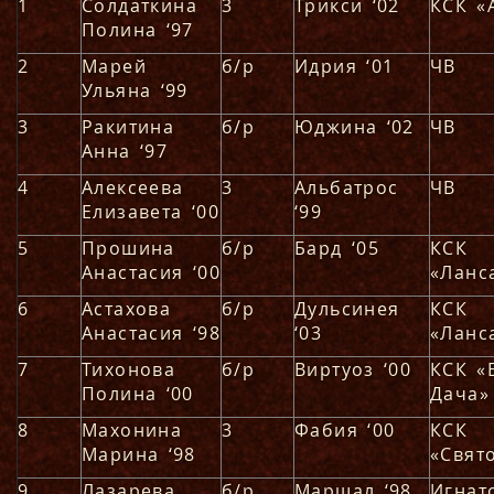
1
Солдаткина
3
Трикси ‘02
КСК «
Полина ‘97
2
Марей
б/р
Идрия ‘01
ЧВ
Ульяна ‘99
3
Ракитина
б/р
Юджина ‘02
ЧВ
Анна ‘97
4
Алексеева
3
Альбатрос
ЧВ
Елизавета ‘00
‘99
5
Прошина
б/р
Бард ‘05
КСК
Анастасия ‘00
«Ланс
6
Астахова
б/р
Дульсинея
КСК
Анастасия ‘98
‘03
«Ланс
7
Тихонова
б/р
Виртуоз ‘00
КСК «
Полина ‘00
Дача»
8
Махонина
3
Фабия ‘00
КСК
Марина ‘98
«Свят
9
Лазарева
б/р
Маршал ‘98
Игнат