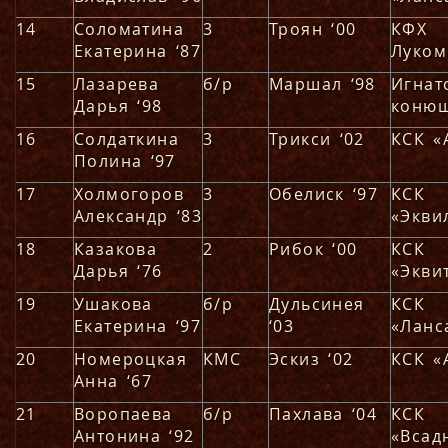
14
Соломатина
3
Троян ‘00
КФХ
Екатерина ‘87
Луком
15
Лазарева
б/р
Маршал ‘98
Игнат
Дарья ‘98
коню
16
Солдаткина
3
Трикси ‘02
КСК «
Полина ‘97
17
Холмогоров
3
Обелиск ‘97
КСК
Александр ‘83
«Экви
18
Казакова
2
Рибок ‘00
КСК
Дарья ‘76
«Экви
19
Ушакова
б/р
Дульсинея
КСК
Екатерина ‘97
‘03
«Ланс
20
Номероцкая
КМС
Эскиз ‘02
КСК «
Анна ‘67
21
Воропаева
б/р
Пахлава ‘04
КСК
Антонина ‘92
«Всад