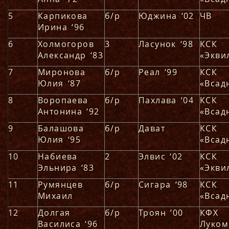
5
Карпикова
б/р
Юджина ‘02
ЧВ
Ирина ‘96
6
Холмогоров
3
Ласунок ‘98
КСК
Александр ‘83
«Экви
7
Миронова
б/р
Реал ‘99
КСК
Юлия ‘87
«Всад
8
Воропаева
б/р
Пахлава ‘04
КСК
Антонина ‘92
«Всад
9
Балашова
б/р
Дават
КСК
Юлия ‘95
«Всад
10
Набиева
2
Элвис ‘02
КСК
Эльнира ‘83
«Экви
11
Румянцев
б/р
Сигара ‘98
КСК
Михаил
«Всад
12
Долгая
б/р
Троян ‘00
КФХ
Василиса ‘96
Луком