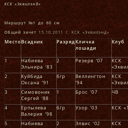
КСК «Эквилэнд»
Маршрут №1 до 60 см
Общий зачет
15.10.2011 г. КСК «Эквилэнд»
Место
Всадник
Разряд
Кличка
Клуб
лошади
1
Набиева
2
Резерв ‘07
КСК
Эльнира ‘83
«Экви
2
Куйбида
б/р
Веллингтон
КСК
Оксана ‘91
‘94
«Экви
3
Симовоник
1
Брос ‘07
ЧВ
Сергей ‘88
4
Ерпылева
б/р
Узор ‘03
КСК «
Валерия ‘98
5
Набиева
2
Элвис ‘02
КСК