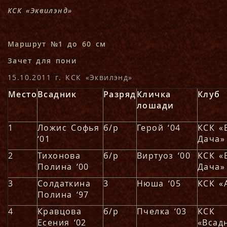
КСК «Эквилэнд»
Маршрут №1 до 60 см
Зачет для пони
15.10.2011 г. КСК «Эквилэнд»
Место
Всадник
Разряд
Кличка
Клуб
лошади
1
Ложис Софья
б/р
Герой ‘04
КСК «
‘01
Дача»
2
Тихонова
б/р
Виртуоз ‘00
КСК «
Полина ‘00
Дача»
3
Солдаткина
3
Нюша ‘05
КСК «
Полина ‘97
4
Кравцова
б/р
Пчелка ‘03
КСК
Есения ‘02
«Всад