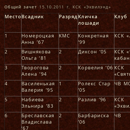
Общий зачет
15.10.2011 г. КСК «Эквилэнд»
Место
Всадник
Разряд
Кличка
Клуб
лошади
1
Номероцкая
КМС
Конкретная
КСК «
Анна ‘67
‘99
2
Вишнякова
2
Диксон ‘05
КСК 
Ольга ‘81
кабан
3
Творогова
2
Корвелия ‘06
КСК
Алена ‘94
«Свят
4
Василенькая
1
Ролекс Стар
ЧВ М
Валерия ‘95
‘05
5
Набиева
2
Разлив ‘96
КСК
Эльнира ‘83
«Экви
6
Бреславская
2
Барбариска
ЧВ
Владислава
‘06
‘67