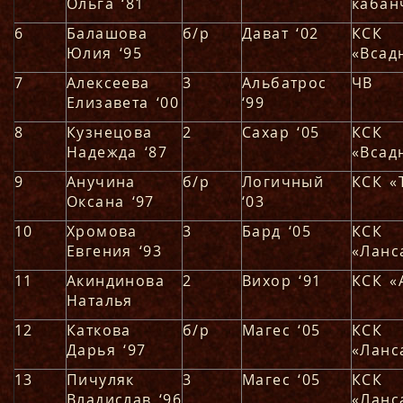
Ольга ‘81
кабан
6
Балашова
б/р
Дават ‘02
КСК
Юлия ‘95
«Всад
7
Алексеева
3
Альбатрос
ЧВ
Елизавета ‘00
‘99
8
Кузнецова
2
Сахар ‘05
КСК
Надежда ‘87
«Всад
9
Анучина
б/р
Логичный
КСК «
Оксана ‘97
‘03
10
Хромова
3
Бард ‘05
КСК
Евгения ‘93
«Ланс
11
Акиндинова
2
Вихор ‘91
КСК «
Наталья
12
Каткова
б/р
Магес ‘05
КСК
Дарья ‘97
«Ланс
13
Пичуляк
3
Магес ‘05
КСК
Владислав ‘96
«Ланс